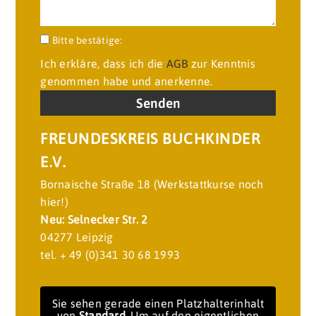
Bitte lasse dieses Feld leer.
Bitte bestätige:
Ich erkläre, dass ich die
AGB
zur Kenntnis
genommen habe und anerkenne.
FREUNDESKREIS BUCHKINDER
E.V.
Bornaische Straße 18 (Werkstattkurse noch
hier!)
Neu: Selnecker Str. 2
04277 Leipzig
tel. + 49 (0)341 30 68 1993
Sie sehen gerade einen Platzhalterinhalt
von
Standard
. Um auf den eigentlichen