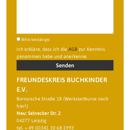
Bitte lasse dieses Feld leer.
Bitte bestätige:
Ich erkläre, dass ich die
AGB
zur Kenntnis
genommen habe und anerkenne.
FREUNDESKREIS BUCHKINDER
E.V.
Bornaische Straße 18 (Werkstattkurse noch
hier!)
Neu: Selnecker Str. 2
04277 Leipzig
tel. + 49 (0)341 30 68 1993