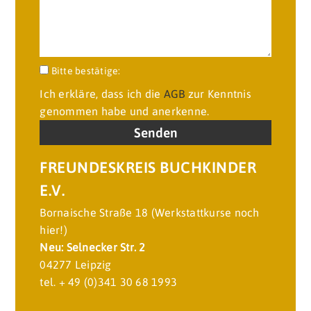
Bitte lasse dieses Feld leer.
Bitte bestätige:
Ich erkläre, dass ich die
AGB
zur Kenntnis
genommen habe und anerkenne.
FREUNDESKREIS BUCHKINDER
E.V.
Bornaische Straße 18 (Werkstattkurse noch
hier!)
Neu: Selnecker Str. 2
04277 Leipzig
tel. + 49 (0)341 30 68 1993