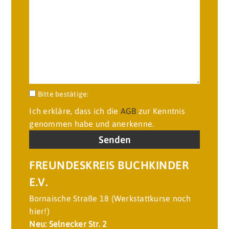
Bitte lasse dieses Feld leer.
Bitte bestätige:
Ich erkläre, dass ich die
AGB
zur Kenntnis
genommen habe und anerkenne.
FREUNDESKREIS BUCHKINDER
E.V.
Bornaische Straße 18 (Werkstattkurse noch
hier!)
Neu: Selnecker Str. 2